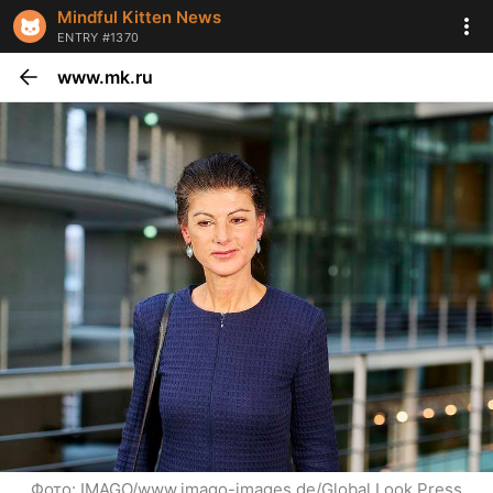
Mindful Kitten News
ENTRY #1370
www.mk.ru
Фото: IMAGO/www.imago-images.de/Global Look Press