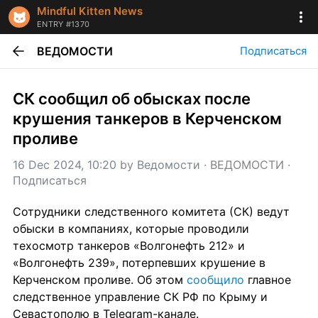
Mindful Kitten News
ENTRY #1370
ВЕДОМОСТИ
Подписаться
СК сообщил об обысках после 
крушения танкеров в Керченском 
проливе
16 Dec 2024, 10:20
 by 
Ведомости
 · 
ВЕДОМОСТИ
 · 
Подписаться
Сотрудники следственного комитета (СК) ведут 
обыски в компаниях, которые проводили 
техосмотр танкеров «Волгонефть 212» и 
«Волгонефть 239», потерпевших крушение в 
Керченском проливе. Об этом 
сообщило 
главное 
следственное управление СК РФ по Крыму и 
Севастополю в Telegram-канале.