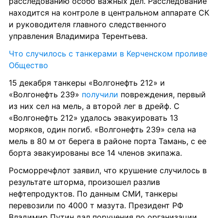
расследованию особо важных дел. Расследование 
находится на контроле в центральном аппарате СК 
и руководителя главного следственного 
управления Владимира Терентьева.
Что случилось с танкерами в Керченском проливе
Общество
15 декабря танкеры «Волгонефть 212» и 
«Волгонефть 239» 
получили
 повреждения, первый 
из них сел на мель, а второй лег в дрейф. С 
«Волгонефть 212» удалось эвакуировать 13 
моряков, один погиб. «Волгонефть 239» села на 
мель в 80 м от берега в районе порта Тамань, с ее 
борта эвакуированы все 14 членов экипажа.
Росморречфлот заявил, что крушение случилось в 
результате шторма, произошел разлив 
нефтепродуктов. По данным СМИ, танкеры 
перевозили по 4000 т мазута. Президент РФ 
Владимир Путин дал поручения по организации 