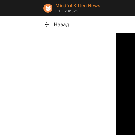
Mindful Kitten News
ENTRY #1370
Назад