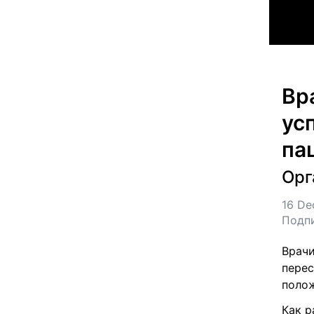
Вр
ус
па
Орг
16 De
Подп
Врачи
перес
полож
Как р