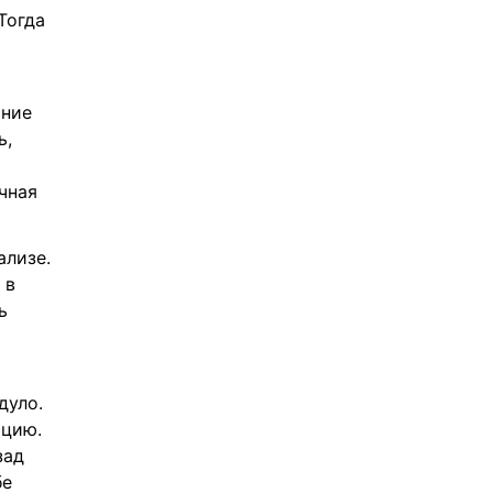
огда 
ние 
, 
ная 
лизе. 
в 
 
уло. 
цию. 
ад 
е 