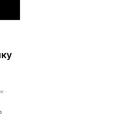
ку 
ик
 · 
 