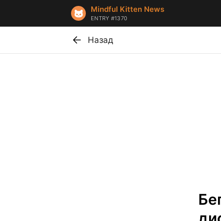
Mindful Kitten News
ENTRY #1370
Назад
Бе
ди