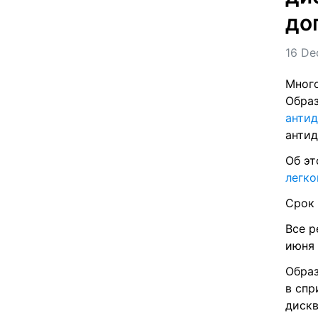
до
16 De
Много
Образ
антид
антид
Об эт
легко
Срок 
Все р
июня 
Образ
в спр
дискв