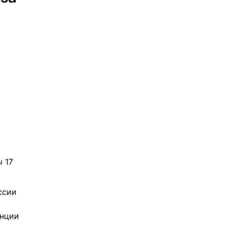
 17 
сии 
нции 