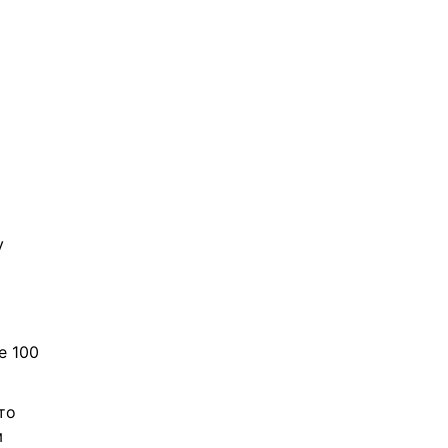
 
 100 
о 
 