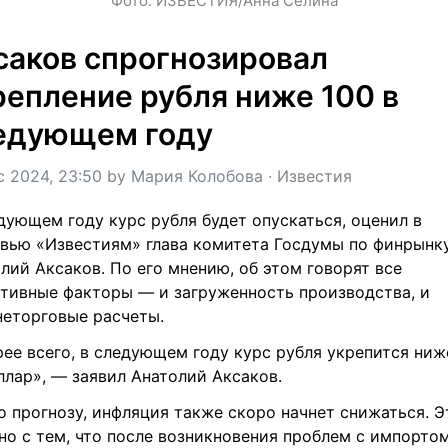
Фото: ИЗВЕСТИЯ/Анна Селина
саков спрогнозировал 
репление рубля ниже 100 в 
едующем году
c 2024, 23:50
 by 
Мария Колобова
 · 
Известия
дующем году курс рубля будет опускаться, оценил в 
вью «Известиям» глава комитета Госдумы по финрынку
лий Аксаков. По его мнению, об этом говорят все 
тивные факторы — и загруженность производства, и 
еторговые расчеты.
ее всего, в следующем году курс рубля укрепится ниже
ллар», — заявил Анатолий Аксаков.
о прогнозу, инфляция также скоро начнет снижаться. Эт
но с тем, что после возникновения проблем с импортом