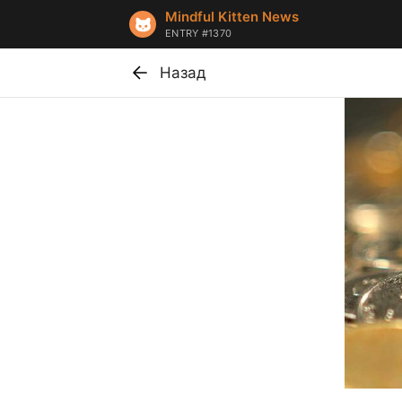
Mindful Kitten News
ENTRY #1370
Назад