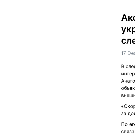
Ак
ук
сл
17 De
В сле
интер
Анато
объек
внешн
«Скор
за до
По ег
связа