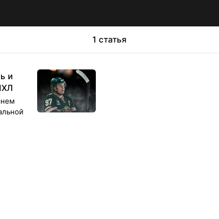
1 статья
ь и
НХЛ
шнем
альной