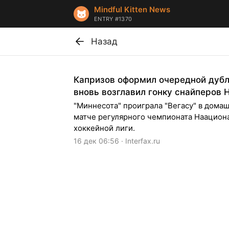
Mindful Kitten News
ENTRY #1370
Назад
Капризов оформил очередной дубл
вновь возглавил гонку снайперов 
"Миннесота" проиграла "Вегасу" в дома
матче регулярного чемпионата Наацион
хоккейной лиги.
16 дек 06:56 · Interfax.ru