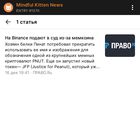
Mindful Kitten News
ENTRY #1370
1 статья
На Binance подают в суд из-за мемкоина
Хозяин белки Пинат потребовал прекратить
использовать ее имя и изображения для
обозначения одной из крупнейших мемных
криптовалют PNUT. Еще он запустил новый
токен— JFP (Justice for Peanut), который уже
называют мошенничеством. Компенсация
16 дек 19:41 · ПРАВО.Ru
составит несколько сотен тысяч долларов.