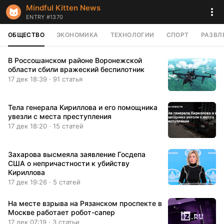
Mindful Kitten News
ENTRY #1370
ОБЩЕСТВО
ЭКОНОМИКА
ТЕХНОЛОГИИ
СПОРТ
РАЗВЛ
В Россошанском районе Воронежской
области сбили вражеский беспилотник
17 дек 18:39 · 91 статья
Тела генерала Кириллова и его помощника
увезли с места преступления
17 дек 18:20 · 15 статей
Захарова высмеяла заявление Госдепа
США о непричастности к убийству
Кириллова
17 дек 19:26 · 5 статей
На месте взрыва на Рязанском проспекте в
Москве работает робот-сапер
17 дек 07:19 · 3 статьи