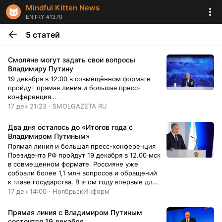
Mindful Kitten News
ENTRY #1370
5 статей
Смоляне могут задать свои вопросы
Владимиру Путину
19 декабря в 12:00 в совмещённом формате
пройдут прямая линия и большая пресс-
конференция...
17 дек 21:23 · SMOLGAZETA.RU
Два дня осталось до «Итогов года с
Владимиром Путиным»
Прямая линия и большая пресс-конференция
Президента РФ пройдут 19 декабря в 12.00 мск
в совмещенном формате. Россияне уже
собрали более 1,1 млн вопросов и обращений
к главе государства. В этом году впервые для
обработки вопросов граждан будет
17 дек 14:00 · НоябрьскИнформ
дополнительно задействован искусственный
интеллект. — Предстоящая прямая линия с
Прямая линия с Владимиром Путиным
Президентом Владимиром Путиным имеет
состоится 19 декабря