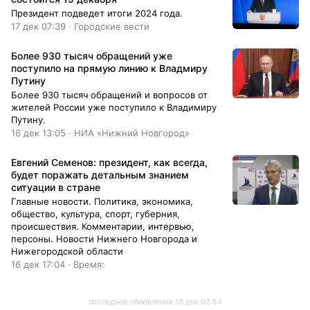
огромное значение не только для нашей
Президент подведет итоги 2024 года.
страны. Уверен, что к ней будут приковано
17 дек 07:39 · Городские вести
внимание всего мирового сообщества, —
отметил Дмитрий Заякин, председатель
Более 930 тысяч обращений уже
Общественной палаты ЯНАО. — Я уверен, что
поступило на прямую линию к Владмиру
в этом году мы услышим ответы на
Путину
множество актуальных тем, которые волнуют
людей. Это будет не просто разговор об
Более 930 тысяч обращений и вопросов от
успехах на СВО, о внутренней политике, это
жителей России уже поступило к Владимиру
будет обсуждение глобальных вопросов,
Путину.
таких как экономика и международные
16 дек 13:05 · НИА «Нижний Новгород»
отношения. Прямая линия с Президентом —
это не только возможность для граждан
Евгений Семенов: президент, как всегда,
высказать свои мнения и предложения, но и
будет поражать детальным знанием
важный сигнал для всего мира о том, что
ситуации в стране
Россия открыта для диалога и готова к
Главные новости. Политика, экономика,
конструктивному взаимодействию. Задать…
общество, культура, спорт, губерния,
происшествия. Комментарии, интервью,
персоны. Новости Нижнего Новгорода и
Нижегородской области
16 дек 17:04 · Время:
последнее обновление 18 дек 02:54